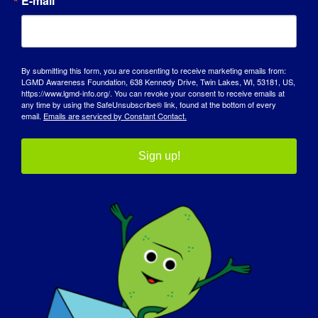
E-mail
Yrs. old Country: [...]
September 11, 2017
Read More
By submitting this form, you are consenting to receive marketing emails from:
LGMD Awareness Foundation, 638 Kennedy Drive, Twin Lakes, WI, 53181, US,
https://www.lgmd-info.org/. You can revoke your consent to receive emails at
any time by using the SafeUnsubscribe® link, found at the bottom of every
email.
Emails are serviced by Constant Contact.
Sign up!
DZIEŃ ŚWIADOMOŚCI
BAZA WIEDZY
REFLEKTORY