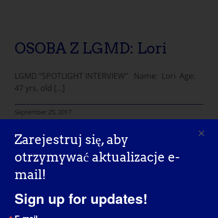
OSOBA Z LGMD: Lori
LGMD “SPOTLIGHT INTERVIEW” Name: Lori Age:
47 yrs. old [...]
September 25, 2017
Read More
Zarejestruj się, aby
otrzymywać aktualizacje e-
mail!
OSOBA Z LGMD: Karen
Sign up for updates!
LGMD “Spotlight Interview” Name: Karen Age: 54