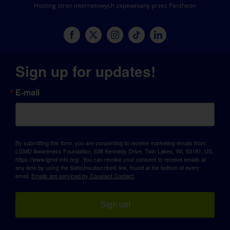
Hosting stron internetowych zapewniany przez Pantheon
Sign up for updates!
E-mail
By submitting this form, you are consenting to receive marketing emails from:
LGMD Awareness Foundation, 638 Kennedy Drive, Twin Lakes, WI, 53181, US,
https://www.lgmd-info.org/. You can revoke your consent to receive emails at
any time by using the SafeUnsubscribe® link, found at the bottom of every
email.
Emails are serviced by Constant Contact.
Sign up!