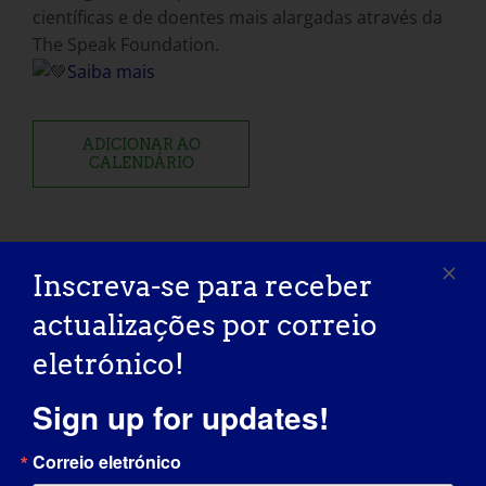
científicas e de doentes mais alargadas através da
The Speak Foundation.
Saiba mais
ADICIONAR AO
CALENDÁRIO
Inscreva-se para receber
actualizações por correio
Partilhe esta história, escolha a
sua plataforma!
eletrónico!
Facebook
X
Reddit
LinkedIn
WhatsApp
Tumblr
Pinterest
Vk
Xing
Correio
Sign up for updates!
eletróni
Correio eletrónico