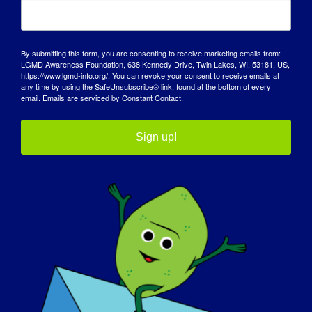
Promoção do desenvolvimento de terapêuticas
LGMDR9
através do envolvimento da comunidade de
(LGMD2i) Dia
doentes com doenças raras
Europeu do
By submitting this form, you are consenting to receive marketing emails from:
Doente
LGMD Awareness Foundation, 638 Kennedy Drive, Twin Lakes, WI, 53181, US,
https://www.lgmd-info.org/. You can revoke your consent to receive emails at
any time by using the SafeUnsubscribe® link, found at the bottom of every
email.
Emails are serviced by Constant Contact.
Sign up!
Detalhes
Data:
8 de fevereiro de 2024
Tempo:
8:00 am - 5:00 pm