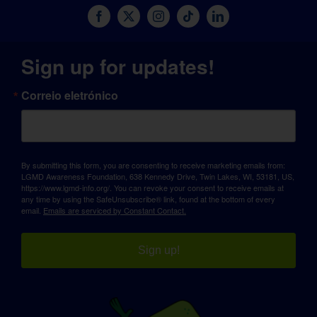
Sign up for updates!
Correio eletrónico
By submitting this form, you are consenting to receive marketing emails from:
LGMD Awareness Foundation, 638 Kennedy Drive, Twin Lakes, WI, 53181, US,
https://www.lgmd-info.org/. You can revoke your consent to receive emails at
any time by using the SafeUnsubscribe® link, found at the bottom of every
email.
Emails are serviced by Constant Contact.
Sign up!