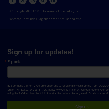
© Copyright 2026 LGMD Awareness Foundation, Inc
Pantheon Tarafından Sağlanan Web Sitesi Barındırma
Sign up for updates!
E-posta
By submitting this form, you are consenting to receive marketing emails from: LGM
Drive, Twin Lakes, WI, 53181, US, https://www.lgmd-info.org/. You can revoke your con
using the SafeUnsubscribe® link, found at the bottom of every email.
Emails are servi
Sign up!