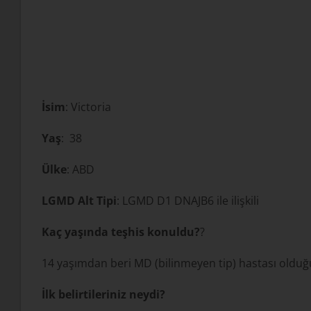
İsim
: Victoria
Yaş
: 38
Ülke
: ABD
LGMD Alt Tipi
: LGMD D1 DNAJB6 ile ilişkili
Kaç yaşında teşhis konuldu?
?
14 yaşımdan beri MD (bilinmeyen tip) hastası oldu
İlk belirtileriniz neydi?