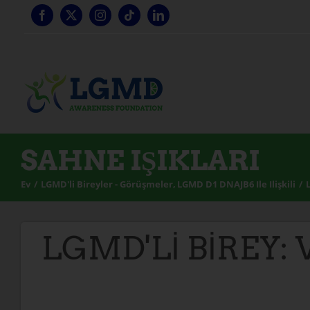
İçeriğe
geç
SAHNE IŞIKLARI
Ev
LGMD'li Bireyler - Görüşmeler
LGMD D1 DNAJB6 Ile Ilişkili
LGMD'Lİ BİREY: V