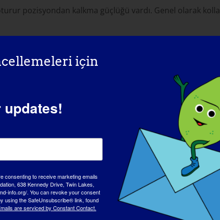
 oturur pozisyondan kalkma güçlüğü vardı. Genel olarak koll
cellemeleri için
 olduğunu düşünüyorsunuz?
?
pma, yemek hazırlama gibi günlük işleri bağımsız olarak ye
r updates!
ek ve ona asla ne kadar üzgün hissettiğimi ya da bu günlük 
etkiledi?
re consenting to receive marketing emails
tion, 638 Kennedy Drive, Twin Lakes,
geldim. Kendime acımaktan, insanları güçlülük, farkındalık 
md-info.org/. You can revoke your consent
 by using the SafeUnsubscribe® link, found
z?
?
mails are serviced by Constant Contact.