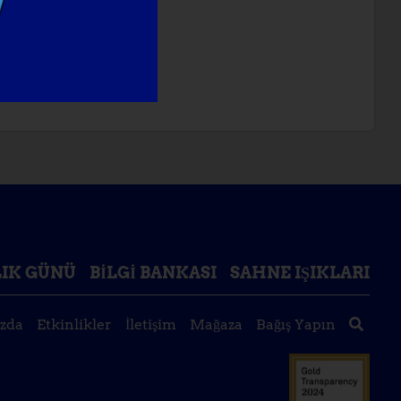
IK GÜNÜ
BILGI BANKASI
SAHNE IŞIKLARI
zda
Etkinlikler
İletişim
Mağaza
Bağış Yapın