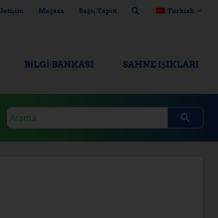
İletişim
Mağaza
Bağış Yapın
Turkish
BILGI BANKASI
SAHNE IŞIKLARI
Arama
sorgusu