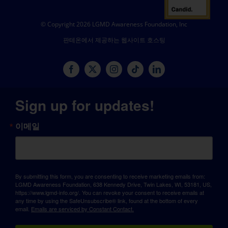
© Copyright 2026 LGMD Awareness Foundation, Inc
판테온에서 제공하는 웹사이트 호스팅
Sign up for updates!
이메일
By submitting this form, you are consenting to receive marketing emails from:
LGMD Awareness Foundation, 638 Kennedy Drive, Twin Lakes, WI, 53181, US,
https://www.lgmd-info.org/. You can revoke your consent to receive emails at
any time by using the SafeUnsubscribe® link, found at the bottom of every
email.
Emails are serviced by Constant Contact.