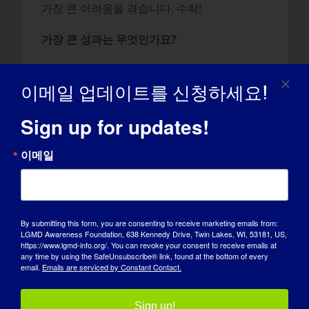
가장 큰 어려움을 겪습니다. 수락!
가장 큰 성과는 무엇인가요?
아들에게 질병에 대해 긍정적인 태도를 유지하
고, 제가 느끼는 우울함이나 일상적인 어려움을
이메일 업데이트를 신청하세요!
아들에게 보여주지 않으려고 노력했습니다.
Sign up for updates!
LGMD가 지금의 자신을 만드는 데 어떤 영향을
미쳤나요?
이메일
저는 질병에 대해 더 목소리를 높이고 편안하게
이야기할 수 있게 되었습니다. 자기 연민에서
능력주의, 인식, 공감에 대한 교육으로 전환했
By submitting this form, you are consenting to receive marketing emails from:
LGMD Awareness Foundation, 638 Kennedy Drive, Twin Lakes, WI, 53181, US,
습니다.
https://www.lgmd-info.org/. You can revoke your consent to receive emails at
any time by using the SafeUnsubscribe® link, found at the bottom of every
LGMD에 대해 전 세계에 알리고 싶은 내용
?
email.
Emails are serviced by Constant Contact.
커뮤니티로서 우리는 다른 누구와도 다르지 않
Sign up!