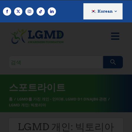
콘
텐
Korean
츠
로
건
너
뛰
기
검
색
쿼
리
스포트라이트
홈
LGMD를 가진 개인 - 인터뷰
LGMD D1 DNAJB6 관련
LGMD 개인: 빅토리아
LGMD 개인: 빅토리아