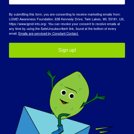
Sono diventata più esplicita e a mio agio
By submitting this form, you are consenting to receive marketing emails from:
nel parlare della malattia. Sono passata
LGMD Awareness Foundation, 638 Kennedy Drive, Twin Lakes, WI, 53181, US,
dall'autocommiserazione all'educazione
https://www.lgmd-info.org/. You can revoke your consent to receive emails at
any time by using the SafeUnsubscribe® link, found at the bottom of every
all'abitudinarietà, alla consapevolezza e
email.
Emails are serviced by Constant Contact.
all'empatia.
Sign up!
Cosa volete che il mondo sappia della
LGMD?
?
Come comunità, non siamo diversi da
chiunque altro. Siamo tutti esseri umani
che meritano lo stesso rispetto, amore e
accettazione.
Se la vostra LGMD potesse essere
"curata" domani, quale sarebbe la prima
cosa che vorreste fare?
?