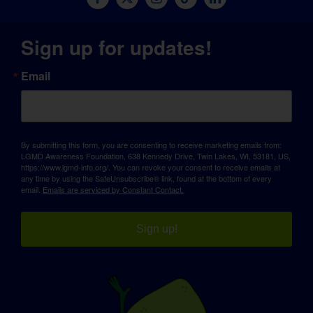
Sign up for updates!
Email
By submitting this form, you are consenting to receive marketing emails from:
LGMD Awareness Foundation, 638 Kennedy Drive, Twin Lakes, WI, 53181, US,
https://www.lgmd-info.org/. You can revoke your consent to receive emails at
any time by using the SafeUnsubscribe® link, found at the bottom of every
email.
Emails are serviced by Constant Contact.
Sign up!