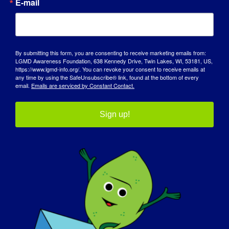
E-mail
zmagam się z codziennymi trudnościami.
Jak LGMD wpłynęło na to, że stałeś się
osobą, którą jesteś dzisiaj?
By submitting this form, you are consenting to receive marketing emails from:
LGMD Awareness Foundation, 638 Kennedy Drive, Twin Lakes, WI, 53181, US,
Stałam się bardziej głośna i swobodna w
https://www.lgmd-info.org/. You can revoke your consent to receive emails at
any time by using the SafeUnsubscribe® link, found at the bottom of every
mówieniu o chorobie. Przerzuciłam się z
email.
Emails are serviced by Constant Contact.
użalania się nad sobą na edukowanie
innych na temat niepełnosprawności,
Sign up!
świadomości i empatii.
Co chciałbyś, aby świat dowiedział się o
LGMD?
?
Jako społeczność nie różnimy się od innych.
Wszyscy jesteśmy ludźmi, którzy zasługują
na taki sam szacunek, miłość i akceptację.
Gdyby jutro można było "wyleczyć"