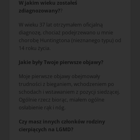
W jakim wieku zostałeś
zdiagnozowany?
?
W wieku 37 lat otrzymałem oficjalną
diagnozę, chociaż podejrzewano u mnie
chorobę Huntingtona (nieznanego typu) od
14 roku życia.
Jakie były Twoje pierwsze objawy?
Moje pierwsze objawy obejmowały
trudności z bieganiem, wchodzeniem po
schodach i wstawaniem z pozycji siedzącej.
Ogólnie rzecz biorąc, miałem ogólne
osłabienie rąk i nóg.
Czy masz innych członków rodziny
cierpiących na LGMD?