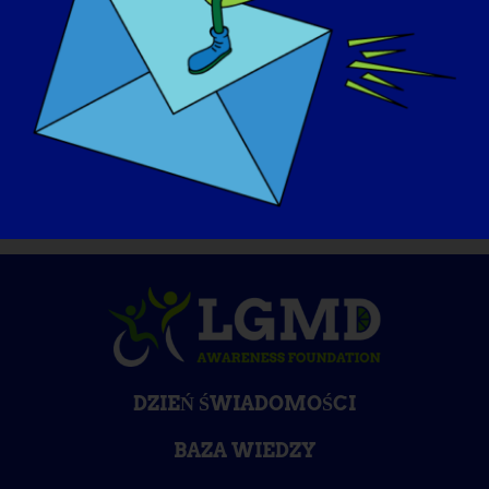
chorobę LGMD, co byłoby pierwszą
rzeczą, którą chciałbyś zrobić?
?
Poleciałbym do Paryża!
DZIEŃ ŚWIADOMOŚCI
BAZA WIEDZY