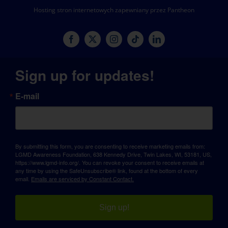
Hosting stron internetowych zapewniany przez Pantheon
Sign up for updates!
E-mail
By submitting this form, you are consenting to receive marketing emails from:
LGMD Awareness Foundation, 638 Kennedy Drive, Twin Lakes, WI, 53181, US,
https://www.lgmd-info.org/. You can revoke your consent to receive emails at
any time by using the SafeUnsubscribe® link, found at the bottom of every
email.
Emails are serviced by Constant Contact.
Sign up!