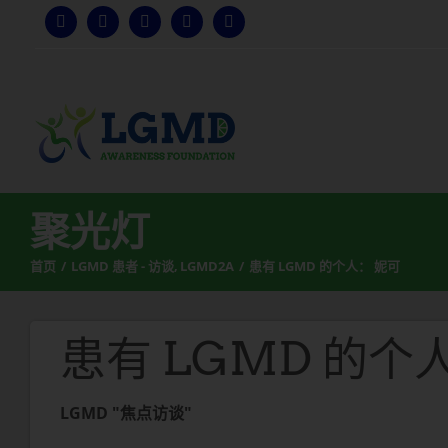
跳
至
内
容
聚光灯
首页
LGMD 患者 - 访谈
LGMD2A
患有 LGMD 的个人： 妮可
患有 LGMD 的个
LGMD "焦点访谈"