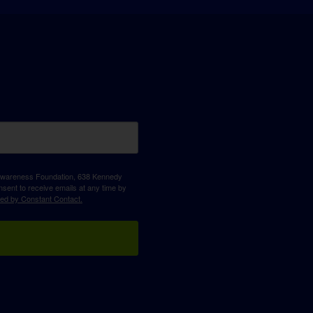
D Awareness Foundation, 638 Kennedy
sent to receive emails at any time by
ced by Constant Contact.