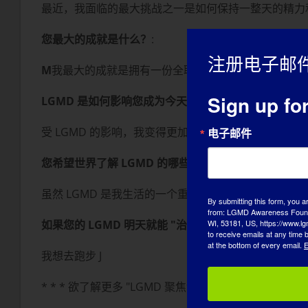
最近，我面临的最大挑战之一是如何保持一整天的精力
您最大的成就是什么？
:
注册电子邮
M
我最大的成就是拥有一份全职工作，每周工作 40 小
Sign up fo
LGMD 是如何影响您成为今天的自己的？
受 LGMD 的影响，我变得更加富有同情心和理解力。
电子邮件
您希望世界了解 LGMD 的哪些方面？
:
虽然 LGMD 是我生活的一个重要部分，但它并不是
By submitting this form, you a
from: LGMD Awareness Founda
WI, 53181, US, https://www.lg
如果您的 LGMD 明天就能 "治愈"，您首先想做的是什
to receive emails at any time
at the bottom of every email.
E
我想去跑步 J
* * * 欲了解更多 "LGMD 聚焦访谈 "或自愿参加