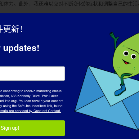
和体力。此外，我还难以应对不断变化的症状和调整自己的生活
件更新！
时（虽然很累！）。
r updates!
我认为，没有 LGMD 就没有现在的我，这让我心怀感激！
唯一的部分。我并不以身患残疾为耻，但我的生活远不止于此。
re consenting to receive marketing emails
tion, 638 Kennedy Drive, Twin Lakes,
md-info.org/. You can revoke your consent
么？
:
 by using the SafeUnsubscribe® link, found
mails are serviced by Constant Contact.
Sign up!
即将举行的访谈，请访问我们的网站
https://www.lgmd-info.org/spotl