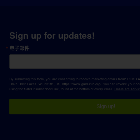
Sign up for updates!
电子邮件
By submitting this form, you are consenting to receive marketing emails from: LGM
Drive, Twin Lakes, WI, 53181, US, https://www.lgmd-info.org/. You can revoke your con
using the SafeUnsubscribe® link, found at the bottom of every email.
Emails are servi
Sign up!