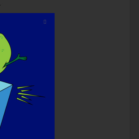
。
ight-interviews