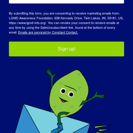
حياتي، إلا أنه ليس الجزء الوحيد. أنا لا أخجل من
By submitting this form, you are consenting to receive marketing emails from:
إصابتي بإعاقة، ولكن هناك الكثير مما يتعلق بي أكثر
LGMD Awareness Foundation, 638 Kennedy Drive, Twin Lakes, WI, 53181, US,
من ذلك.
https://www.lgmd-info.org/. You can revoke your consent to receive emails at
any time by using the SafeUnsubscribe® link, found at the bottom of every
email.
Emails are serviced by Constant Contact.
إذا كان من الممكن "علاج" مرضك بالتهاب الغدد
اللمفاوية الروماتيزمية غدًا، فما هو أول شيء تريد
Sign up!
:
القيام به
أفكر في الذهاب للجري J
* * * * * لقراءة المزيد من "مقابلات تسليط الضوء
على LGMD" أو للتطوع للظهور في مقابلة قادمة،
يرجى زيارة موقعنا على الإنترنت على
https://www.lgmd-info.org/spotlight-
interviews
* * * * يرجى إبداء الإعجاب والتعليق ومشاركة هذا
المنشور للمساعدة في زيادة الوعي بمرض التهاب