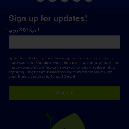
Sign up for updates!
البريد الإلكتروني
By submitting this form, you are consenting to receive marketing emails from:
LGMD Awareness Foundation, 638 Kennedy Drive, Twin Lakes, WI, 53181, US,
https://www.lgmd-info.org/. You can revoke your consent to receive emails at
any time by using the SafeUnsubscribe® link, found at the bottom of every
email.
Emails are serviced by Constant Contact.
Sign up!