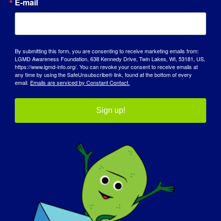
E-mail
Chociaż choroba LGMD stanowi dużą część
mojego życia, nie jest to jedyna jego część.
Nie wstydzę się swojej niepełnosprawności,
By submitting this form, you are consenting to receive marketing emails from:
ale mam o wiele więcej do zaoferowania.
LGMD Awareness Foundation, 638 Kennedy Drive, Twin Lakes, WI, 53181, US,
https://www.lgmd-info.org/. You can revoke your consent to receive emails at
Gdyby jutro można było "wyleczyć"
any time by using the SafeUnsubscribe® link, found at the bottom of every
email.
Emails are serviced by Constant Contact.
chorobę LGMD, co byłoby pierwszą
rzeczą, którą chciałbyś zrobić?
:
Sign up!
Myślę, że chciałbym pójść pobiegać J
* * * Aby przeczytać więcej wywiadów
"LGMD Spotlight Interviews" lub zgłosić się
na ochotnika do udziału w nadchodzącym
wywiadzie, odwiedź naszą stronę
internetową pod adresem
https://www.lgmd-info.org/spotlight-
interviews