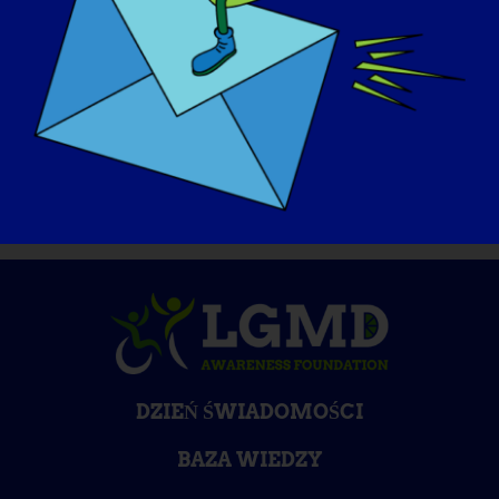
* * * Prosimy o LIKE, COMMENT i SHARE
tego postu, aby pomóc zwiększyć
świadomość na temat LGMD!
DZIEŃ ŚWIADOMOŚCI
BAZA WIEDZY