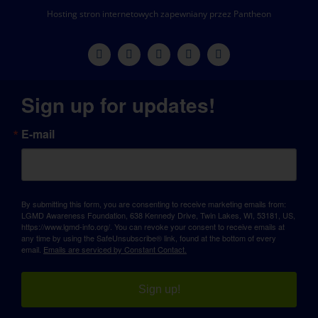
Hosting stron internetowych zapewniany przez Pantheon
Sign up for updates!
E-mail
By submitting this form, you are consenting to receive marketing emails from:
LGMD Awareness Foundation, 638 Kennedy Drive, Twin Lakes, WI, 53181, US,
https://www.lgmd-info.org/. You can revoke your consent to receive emails at
any time by using the SafeUnsubscribe® link, found at the bottom of every
email.
Emails are serviced by Constant Contact.
Sign up!