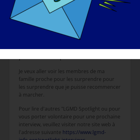
N'hésitez pas à poser des questions sur
nous.
Si votre LGMD pouvait être "guérie"
demain, quelle serait la première chose
que vous souhaiteriez faire ? serait la
première chose que vous voudriez faire
:
Je veux aller voir les membres de ma
famille proche pour les surprendre pour
les surprendre que je puisse recommencer
à marcher.
Pour lire d'autres "LGMD Spotlight ou pour
vous porter volontaire pour une prochaine
interview, veuillez visiter notre site web à
l'adresse suivante
https://www.lgmd-
info.org/spotlight-interviews