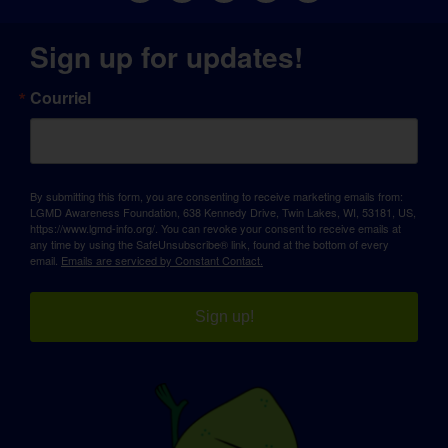
Sign up for updates!
Courriel
By submitting this form, you are consenting to receive marketing emails from:
LGMD Awareness Foundation, 638 Kennedy Drive, Twin Lakes, WI, 53181, US,
https://www.lgmd-info.org/. You can revoke your consent to receive emails at
any time by using the SafeUnsubscribe® link, found at the bottom of every
email.
Emails are serviced by Constant Contact.
Sign up!