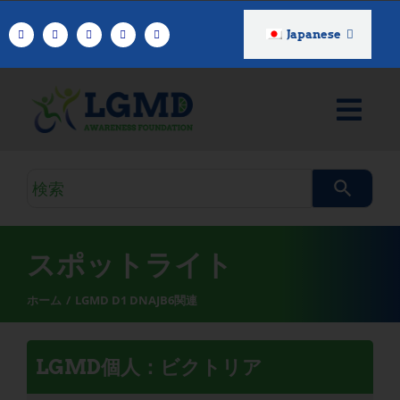
コ
ン
Japanese
テ
ン
ツ
へ
ス
キ
検
ッ
索
プ
ク
エ
スポットライト
リ
ホーム
LGMD D1 DNAJB6関連
LGMD個人：ビクトリア