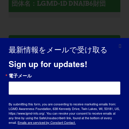
団体名：LGMD-1D DNAJB6財団
LGMD個人：ウィリアム
最新情報をメールで受け取る
Sign up for updates!
電子メール
By submitting this form, you are consenting to receive marketing emails from:
LGMD Awareness Foundation, 638 Kennedy Drive, Twin Lakes, WI, 53181, US,
https://www.lgmd-info.org/. You can revoke your consent to receive emails at
any time by using the SafeUnsubscribe® link, found at the bottom of every
email.
Emails are serviced by Constant Contact.