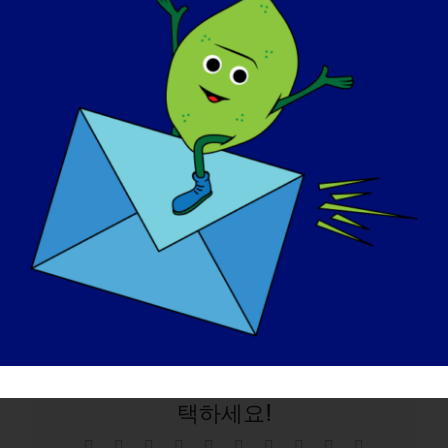
연락처 정보는 웹사이트에 있습니다.
www.lgmd1d.org
또는 이메일:
wslowery.57@lgmd1d.org
추가하고 싶은 내용이 있나요?
긴 여정이었지만 5년 후 이 모든 것이 결실을 맺을 것입
니다. 워싱턴대학교 세인트루이스 신경근육 클리닉의
연구 및 지원 직원들에게 감사의 말씀을 전하며, 이들의
도움 없이는 불가능했을 것입니다. 감사합니다, William
S Lowery, MD
2019년 10월 22일
이 스토리를 공유하고, 플랫폼을 선
택하세요!
Facebook
X
Reddit
LinkedIn
WhatsApp
Tumblr
Pinterest
Vk
Xing
이