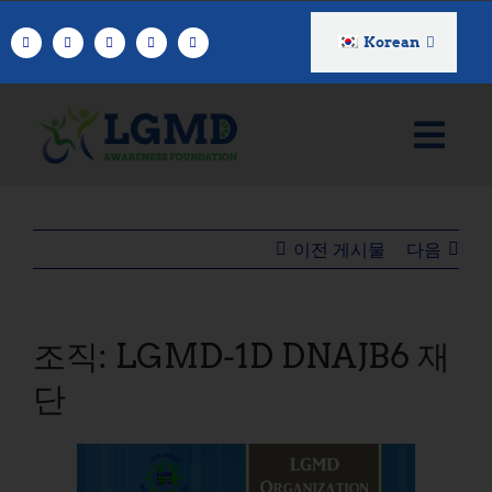
콘
텐
Korean
츠
로
건
너
뛰
기
이전 게시물
다음
조직: LGMD-1D DNAJB6 재
단