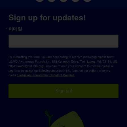
Sign up for updates!
이메일
By submitting this form, you are consenting to receive marketing emails from:
LGMD Awareness Foundation, 638 Kennedy Drive, Twin Lakes, WI, 53181, US,
https://www.lgmd-info.org/. You can revoke your consent to receive emails at
any time by using the SafeUnsubscribe® link, found at the bottom of every
email.
Emails are serviced by Constant Contact.
Sign up!