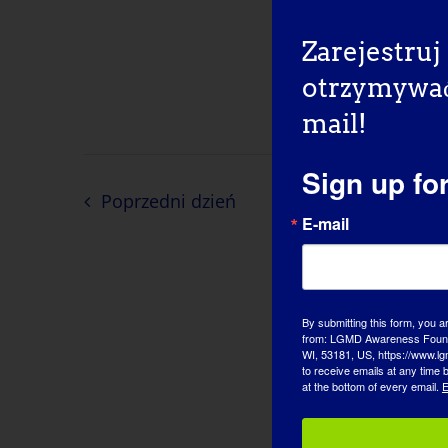
Zarejestruj 
otrzymywać 
mail!
Sign up fo
Poprzedni dzień
E-mail
By submitting this form, you a
from: LGMD Awareness Founda
WI, 53181, US, https://www.lg
to receive emails at any time
at the bottom of every email.
E