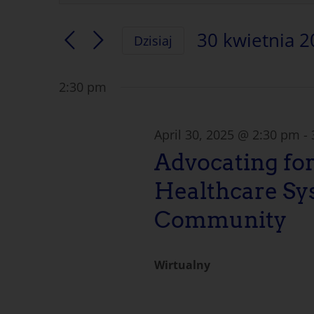
słowo
Wyszukiwanie
kluczowe.
30 kwietnia 2
Dzisiaj
Szukaj
i
Wybierz
Wydarzenia
datę.
według
2:30 pm
nawigacja
słów
kluczowych.
widoków
April 30, 2025 @ 2:30 pm
-
Advocating for
Healthcare Sy
Community
Wirtualny