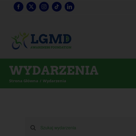
Przejdź
do
treści
WYDARZENIA
Strona Główna
Wydarzenia
Wydarzenia
Wprowadź