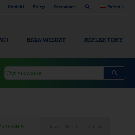
Kontakt
Sklep
Darowizna
Polish
ŚCI
BAZA WIEDZY
REFLEKTORY
Zapytanie
wyszukiwania
Nawigacja
Lista
Miesiąc
Dzień
YDARZENIA
widoków