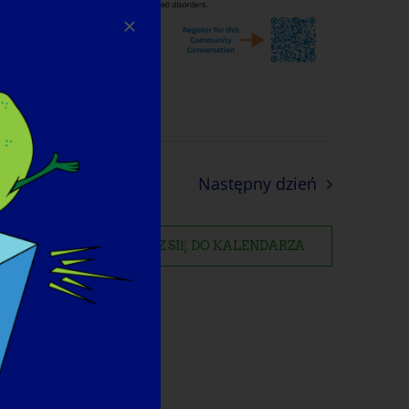
Następny dzień
ZAPISZ SIĘ DO KALENDARZA