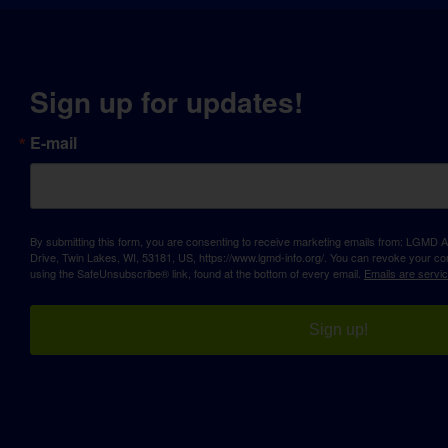
Sign up for updates!
E-mail
By submitting this form, you are consenting to receive marketing emails from: LGM
Drive, Twin Lakes, WI, 53181, US, https://www.lgmd-info.org/. You can revoke your con
using the SafeUnsubscribe® link, found at the bottom of every email.
Emails are servi
Sign up!