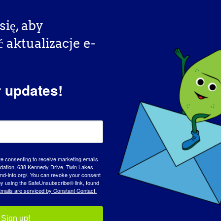
się, aby
aktualizacje e-
r updates!
re consenting to receive marketing emails
tion, 638 Kennedy Drive, Twin Lakes,
md-info.org/. You can revoke your consent
 by using the SafeUnsubscribe® link, found
mails are serviced by Constant Contact.
Sign up!