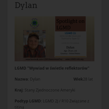
Dylan
LGMD "Wywiad w świetle reflektorów"
Nazwa
: Dylan
Wiek
28 lat
Kraj
: Stany Zjednoczone Ameryki
Podtyp LGMD
: LGMD 2J / R10 Związane z
titiną