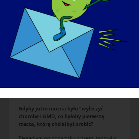
Że jesteśmy ludźmi z celami, aspiracjami,
pasjami i uczuciami - tak jak wszyscy inni.
Wielu z nas było kiedyś całkiem
"normalnych". Gdyby wszyscy wiedzieli,
przez jakie przeszkody musi przeskakiwać
osoba z LGMD, aby przejść przez normalną
codzienną rutynę, ludzie zaczęliby
rozumieć, jak twarda i odporna jest nasza
społeczność. Zrozumieliby, że jest to
społeczność i choroba, o którą warto
walczyć. Bądź więc orędownikiem, podczas
gdy badacze i naukowcy odkryją te
tajemnicze choroby!
Gdyby jutro można było "wyleczyć"
chorobę LGMD, co byłoby pierwszą
rzeczą, którą chciałbyś zrobić?
:
Biegałbym po podwórku z psem, tańczył z