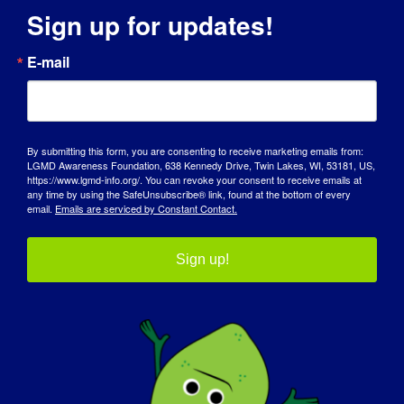
Sign up for updates!
Uczy mnie nowych rzeczy każdego dnia. W
tak krótkim czasie zyskałem perspektywę
E-mail
na całe życie. Stałem się lepszym
rozwiązywaczem problemów. Jestem
bardziej cierpliwy wobec siebie i innych.
Doceniam każdą chwilę i każdy krok, który
By submitting this form, you are consenting to receive marketing emails from:
LGMD Awareness Foundation, 638 Kennedy Drive, Twin Lakes, WI, 53181, US,
mi pozostał. Uśmiecham się więcej, patrzę
https://www.lgmd-info.org/. You can revoke your consent to receive emails at
na chmury i traktuję teraz wszystkich
any time by using the SafeUnsubscribe® link, found at the bottom of every
email.
Emails are serviced by Constant Contact.
łagodnie. Staram się być czyimś
bohaterem. Poza tym, że cierpię na LGMD,
jestem najszczęśliwszym żyjącym
Sign up!
człowiekiem z najlepszą rodziną i
przyjaciółmi, o jakich można prosić.
Co chciałbyś, aby świat dowiedział się o
LGMD?
: