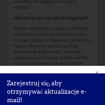
potrafimy, bez względu na to, jak to
wygląda!
Jakie jest twoje największe osiągnięcie?
:
Miałem niesamowite szczęście i możliwość
podróżowania po kraju (44 stany), grając
muzykę z jednymi z najlepszych facetów na
świecie. Nie jestem pewien, jak długo
jeszcze będę mógł to robić, ale to było
spełnienie moich marzeń. Jestem również
dumnym absolwentem Texas Christian
University (Go Frogs) i byłem mistrzem
stanu w szachach, gdy byłem chłopcem.
Myślę też, że jestem raczej dobrym psim
Zarejestruj się, aby
tatą!
otrzymywać aktualizacje e-
Jak LGMD wpłynęło na to, że stałeś się
mail!
osobą, którą jesteś dzisiaj: