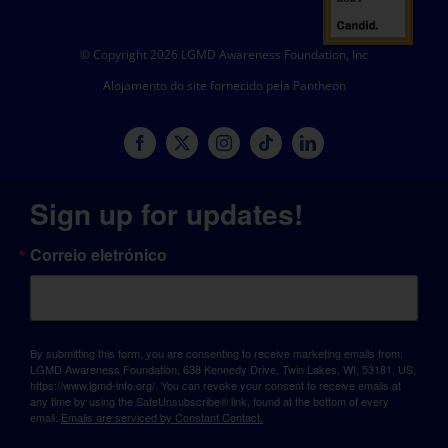
© Copyright 2026 LGMD Awareness Foundation, Inc
Alojamento do site fornecido pela Pantheon
Sign up for updates!
Correio eletrónico
By submitting this form, you are consenting to receive marketing emails from:
LGMD Awareness Foundation, 638 Kennedy Drive, Twin Lakes, WI, 53181, US,
https://www.lgmd-info.org/. You can revoke your consent to receive emails at
any time by using the SafeUnsubscribe® link, found at the bottom of every
email.
Emails are serviced by Constant Contact.