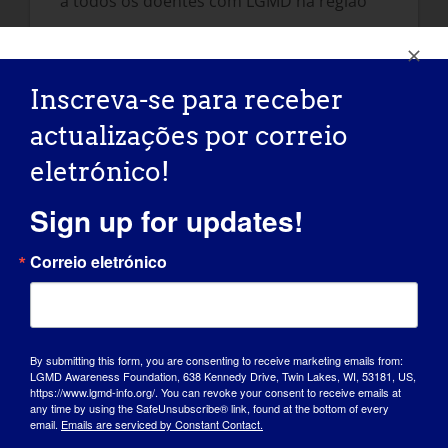
a todos os doentes com LGMD na região
Como é que o seu trabalho ajuda os
pacientes? O que mais o apaixona e o
Inscreva-se para receber
entusiasma em relação ao futuro do
LGMD Patient Care?
actualizações por correio
O diagnóstico de mais de 1000 casos nos
eletrónico!
últimos anos, bem como a educação dos
Sign up for updates!
doentes sobre as suas condições,
ajudaram a mudar a sua visão da doença,
Correio eletrónico
fazendo com que começassem a gerir as
complicações e a esperar possíveis
terapias.
Os doentes com LGMD precisam do apoio
By submitting this form, you are consenting to receive marketing emails from:
LGMD Awareness Foundation, 638 Kennedy Drive, Twin Lakes, WI, 53181, US,
adequado. Temos agora um doente
https://www.lgmd-info.org/. You can revoke your consent to receive emails at
any time by using the SafeUnsubscribe® link, found at the bottom of every
apaixonado pela LGMD que se licenciou em
email.
Emails are serviced by Constant Contact.
medicina e começou a trabalhar connosco.