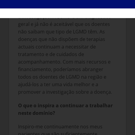
O diagnóstico é uma pedra angular para
um melhor tratamento dos doentes e para
a investigação. A LGMD é um diagnóstico
geral e já não é aceitável que os doentes
não saibam que tipo de LGMD têm. As
doenças que não dispõem de terapias
actuais continuam a necessitar de
tratamento e de cuidados de
acompanhamento. Com mais recursos e
financiamento, poderíamos abranger
todos os doentes de LGMD na região e
ajudá-los a ter uma vida melhor e a
promover a investigação sobre a doença.
O que o inspira a continuar a trabalhar
neste domínio?
Inspiro-me continuamente nos meus
pacientes que são suficientemente