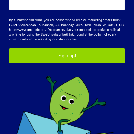
O QUE É QUE QUER QUE O MUNDO SAIBA
SOBRE A LGMD:
By submitting this form, you are consenting to receive marketing emails from:
LGMD Awareness Foundation, 638 Kennedy Drive, Twin Lakes, WI, 53181, US,
https://www.lgmd-info.org/. You can revoke your consent to receive emails at
Quero que o mundo saiba que é
any time by using the SafeUnsubscribe® link, found at the bottom of every
necessária uma cura para tratar e curar
email.
Emails are serviced by Constant Contact.
todos os doentes de LGMD
Sign up!
SE A SUA LGMD PUDESSE SER "CURADA"
AMANHÃ, QUAL SERIA A PRIMEIRA COISA
QUE GOSTARIA DE FAZER
:
Se eu fosse curado amanhã, correria e
faria tudo o que nunca pude fazer!
Para ler mais "LGMD Spotlight Interviews"
ou para se voluntariar para ser
apresentado numa próxima entrevista,
visite o nosso site em:
https://www.lgmd-