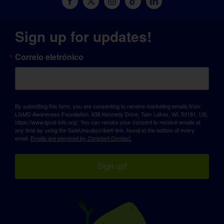
Sign up for updates!
Correio eletrónico
By submitting this form, you are consenting to receive marketing emails from:
LGMD Awareness Foundation, 638 Kennedy Drive, Twin Lakes, WI, 53181, US,
https://www.lgmd-info.org/. You can revoke your consent to receive emails at
any time by using the SafeUnsubscribe® link, found at the bottom of every
email.
Emails are serviced by Constant Contact.
Sign up!