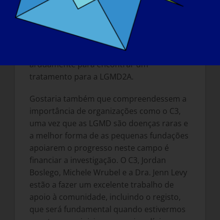
doentes soubessem que temos uma
equipa de cientistas fantástica e
trabalhadora (especialmente os Drs. Irina
Kramerova, Natalia Ermolova, Chino
Kumagai-Cresse e Jian Liu), que trabalha
arduamente para encontrar um
tratamento para a LGMD2A.
Gostaria também que compreendessem a
importância de organizações como o C3,
uma vez que as LGMD são doenças raras e
a melhor forma de as pequenas fundações
apoiarem o progresso neste campo é
financiar a investigação. O C3, Jordan
Boslego, Michele Wrubel e a Dra. Jenn Levy
estão a fazer um excelente trabalho de
apoio à comunidade, incluindo o registo,
que será fundamental quando estivermos