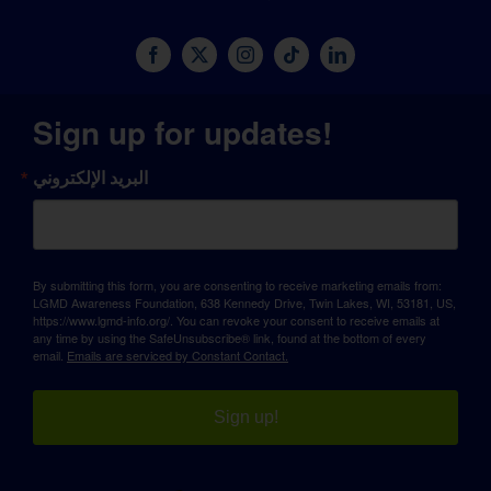
Sign up for updates!
البريد الإلكتروني
By submitting this form, you are consenting to receive marketing emails from:
LGMD Awareness Foundation, 638 Kennedy Drive, Twin Lakes, WI, 53181, US,
https://www.lgmd-info.org/. You can revoke your consent to receive emails at
any time by using the SafeUnsubscribe® link, found at the bottom of every
email.
Emails are serviced by Constant Contact.
Sign up!