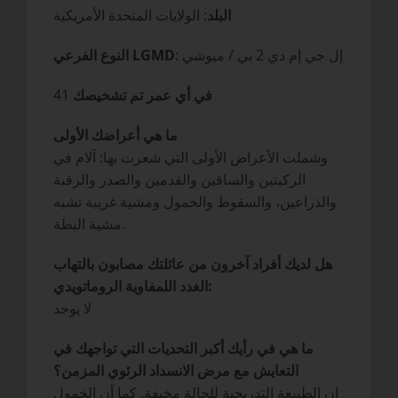
البلد
: الولايات المتحدة الأمريكية
: إل جي إم دي 2 بي / ميوشي
النوع الفرعي LGMD
في أي عمر تم تشخيصك
41
ما هي أعراضك الأولى
وشملت الأعراض الأولى التي شعرت بها: آلام في
الركبتين والساقين والقدمين والصدر والرقبة
والذراعين، والسقوط والخمول ومشية غريبة تشبه
مشية البطة.
هل لديك أفراد آخرون من عائلتك مصابون بالتهاب
الغدد اللمفاوية الروماتويدي:
لا يوجد
ما هي في رأيك أكبر التحديات التي تواجهك في
التعايش مع مرض الانسداد الرئوي المزمن؟
إن الطبيعة التدريجية للحالة مخيفة. كما أن الخمول