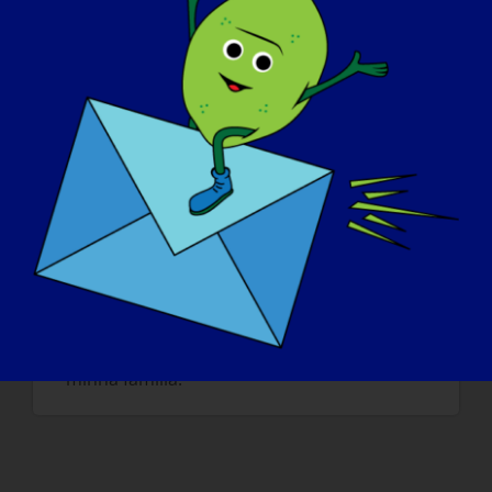
Em quarto lugar, e isto é um exemplo,
recentemente, num dos nossos grupos em
linha, as pessoas com a minha doença
estavam a discutir as cinco coisas que
gostariam de fazer se estivessem curadas.
Coisas como pegar nos filhos ao colo e dar
abraços aos seus entes queridos. Esta é a
realidade perniciosa da LGMD.
SE A SUA LGMD PUDESSE SER "CURADA"
AMANHÃ, QUAL SERIA A PRIMEIRA COISA
QUE GOSTARIA DE FAZER:
Gostaria muito de poder fazer uma
caminhada numa zona arborizada com a
minha família.