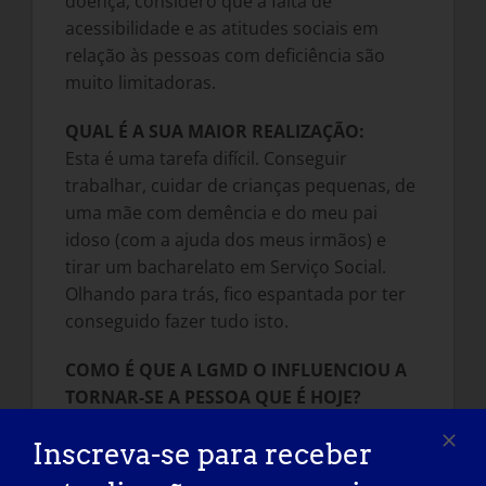
doença, considero que a falta de
acessibilidade e as atitudes sociais em
relação às pessoas com deficiência são
muito limitadoras.
QUAL É A SUA MAIOR REALIZAÇÃO:
Esta é uma tarefa difícil. Conseguir
trabalhar, cuidar de crianças pequenas, de
uma mãe com demência e do meu pai
idoso (com a ajuda dos meus irmãos) e
tirar um bacharelato em Serviço Social.
Olhando para trás, fico espantada por ter
conseguido fazer tudo isto.
COMO É QUE A LGMD O INFLUENCIOU A
TORNAR-SE A PESSOA QUE É HOJE?
Aumentou a minha empatia para com os
Inscreva-se para receber
outros e foi o impulso para o
desenvolvimento de uma consciência da