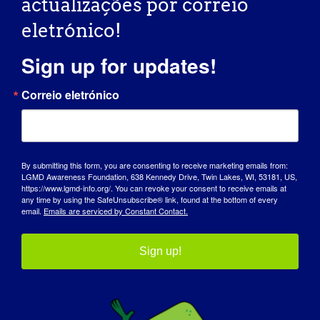
actualizações por correio
deficiência.
eletrónico!
O QUE É QUE QUER QUE O MUNDO SAIBA
Sign up for updates!
SOBRE A LGMD:
Em primeiro lugar, o facto de a
Correio eletrónico
conhecerem de todo. Mesmo a maior
parte dos profissionais de saúde não tem
conhecimento desta doença.
Em segundo lugar, é progressiva e
By submitting this form, you are consenting to receive marketing emails from:
LGMD Awareness Foundation, 638 Kennedy Drive, Twin Lakes, WI, 53181, US,
debilitante.
https://www.lgmd-info.org/. You can revoke your consent to receive emails at
any time by using the SafeUnsubscribe® link, found at the bottom of every
email.
Emails are serviced by Constant Contact.
Em terceiro lugar, sinto-me bastante
seguro em dizer que a maioria de nós que
a temos preferiria que não fosse assim, e é
Sign up!
por isso que a investigação e a
sensibilização do público são tão vitais.