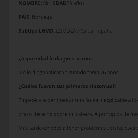
NOMBRE
: Siri
EDAD
28 años
PAÍS
: Noruega
Subtipo LGMD
: LGMD2A / Calpainopatía
¿A qué edad le diagnosticaron
:
Me lo diagnosticaron cuando tenía 26 años.
¿Cuáles fueron sus primeros síntomas?
:
Empecé a experimentar una fatiga inexplicable a l
brazo derecho sobre mi cabeza. A principios de mi
Más tarde empecé a tener problemas con las escalera