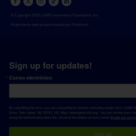
© Copyright 2026 LGMD Awareness Foundation, Inc
Alojamiento web proporcionado por Pantheon
Sign up for updates!
Correo electrónico
By submitting this form, you are consenting to receive marketing emails from: LGM
Drive, Twin Lakes, WI, 53181, US, https://www.lgmd-info.org/. You can revoke your con
using the SafeUnsubscribe® link, found at the bottom of every email.
Emails are servi
Sign up!