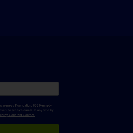
D Awareness Foundation, 638 Kennedy
sent to receive emails at any time by
ced by Constant Contact.