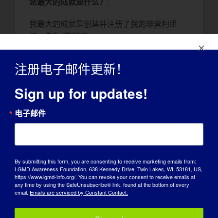
您最大的成就是什么？
:
我最大的成就是创建并注册了我的非营利组
织，名为 "删除文
字"（Deletethewordcant）。 此外，我正在
攻读心理学硕士学位。
注册电子邮件更新！
LGMD 是如何影响您成为今天的自己的？
:
Sign up for updates!
这本书对我的影响很大，因为我必须更加坚强
电子邮件
地应对学校、恶霸、日常活动等等。
您希望世界了解 LGMD 的哪些方面？
:
全世界都应该知道，无论你是否患有 LGMD，
By submitting this form, you are consenting to receive marketing emails from:
LGMD Awareness Foundation, 638 Kennedy Drive, Twin Lakes, WI, 53181, US,
都要相信自己。此外，有些事情你可能会很艰
https://www.lgmd-info.org/. You can revoke your consent to receive emails at
难，或者可能需要更多时间，但永远不要放
any time by using the SafeUnsubscribe® link, found at the bottom of every
email.
Emails are serviced by Constant Contact.
弃。 永远说我能！