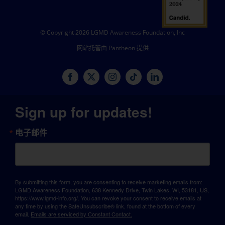
© Copyright 2026 LGMD Awareness Foundation, Inc
网站托管由 Pantheon 提供
Sign up for updates!
电子邮件
By submitting this form, you are consenting to receive marketing emails from:
LGMD Awareness Foundation, 638 Kennedy Drive, Twin Lakes, WI, 53181, US,
https://www.lgmd-info.org/. You can revoke your consent to receive emails at
any time by using the SafeUnsubscribe® link, found at the bottom of every
email.
Emails are serviced by Constant Contact.