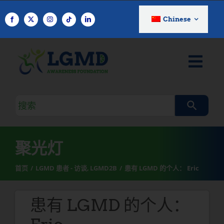
跳
至
Chinese
内
容
搜
索
查
询
聚光灯
首页
LGMD 患者 - 访谈
LGMD2B
患有 LGMD 的个人： Eric
患有 LGMD 的个人：