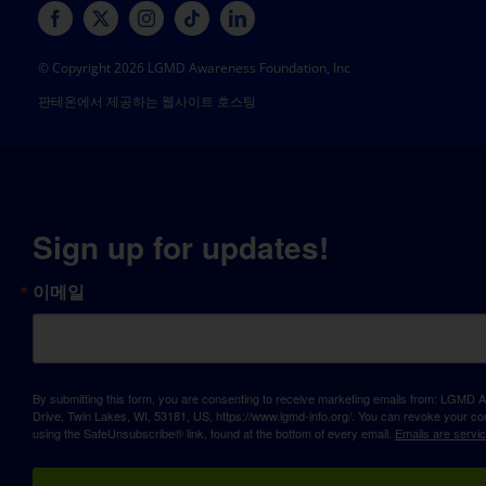
© Copyright 2026 LGMD Awareness Foundation, Inc
판테온에서 제공하는 웹사이트 호스팅
Sign up for updates!
이메일
By submitting this form, you are consenting to receive marketing emails from: LGM
Drive, Twin Lakes, WI, 53181, US, https://www.lgmd-info.org/. You can revoke your con
using the SafeUnsubscribe® link, found at the bottom of every email.
Emails are servi