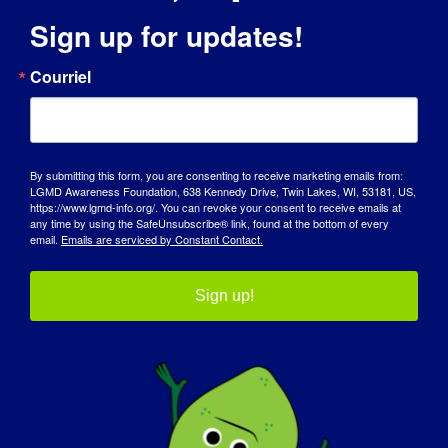
plus fort, avec une volonté et une
Sign up for updates!
persévérance à toute épreuve.
Courriel
Que voulez-vous que le monde sache sur
le LGMD ?
:
Je veux que le monde sache que la LGMD
By submitting this form, you are consenting to receive marketing emails from:
peut toucher des personnes de tout âge -
LGMD Awareness Foundation, 638 Kennedy Drive, Twin Lakes, WI, 53181, US,
https://www.lgmd-info.org/. You can revoke your consent to receive emails at
enfants, adolescents, jeunes adultes et
any time by using the SafeUnsubscribe® link, found at the bottom of every
adultes. Il est important qu'un plus grand
email.
Emails are serviced by Constant Contact.
nombre de personnes connaissent la
LGMD.
Sign up!
Si votre LGMD pouvait être "guérie"
demain, quelle serait la première chose
que vous souhaiteriez faire ?
:
Si ma LGMD pouvait être guérie demain, la