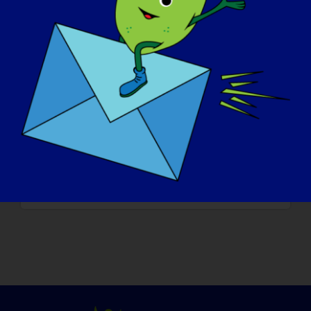
première chose que je voudrais faire serait
de participer à des activités sportives, car
la LGMD m'en empêche actuellement.
**** Pour lire d'autres "LGMD Spotlight
Interviews" ou pour vous porter volontaire
en vue d'une prochaine interview, veuillez
consulter notre site web à l'adresse
suivante :
https://www.lgmd-
info.org/spotlight-interviews