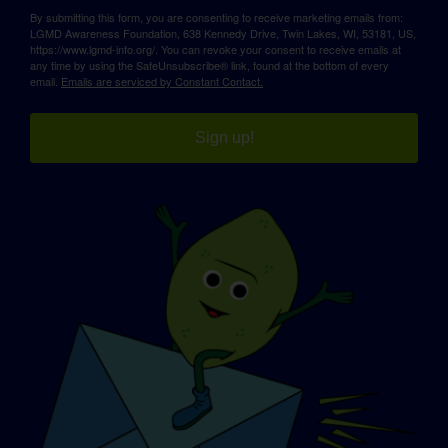
By submitting this form, you are consenting to receive marketing emails from:
LGMD Awareness Foundation, 638 Kennedy Drive, Twin Lakes, WI, 53181, US,
https://www.lgmd-info.org/. You can revoke your consent to receive emails at
any time by using the SafeUnsubscribe® link, found at the bottom of every
email.
Emails are serviced by Constant Contact.
Sign up!